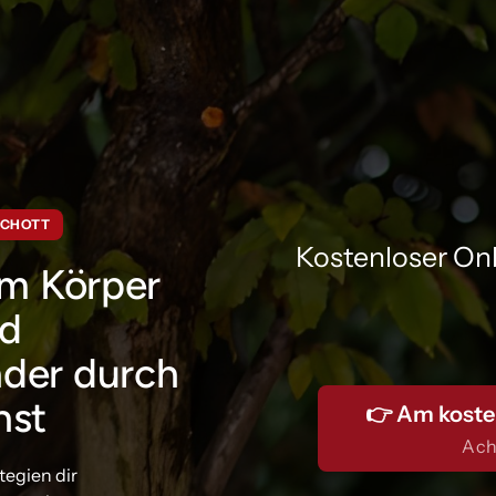
SCHOTT
Kostenloser On
im Körper 
d 
der durch 
nst
👉 Am koste
Ach
egien dir 