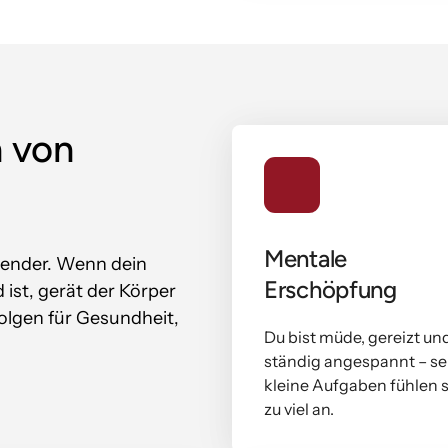
 von 
Mentale 
alender. Wenn dein 
Erschöpfung
st, gerät der Körper 
lgen für Gesundheit, 
Du bist müde, gereizt und
ständig angespannt – sel
kleine Aufgaben fühlen s
zu viel an.