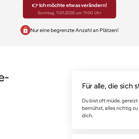
👉 Ich möchte etwas verändern!
Sonntag, 11.01.2026 um 11:00 Uhr
Nur eine begrenzte Anzahl an Plätzen!
e-
Für alle, die sich
Du bist oft müde, gereizt
bemühst, alles richtig z
dich.